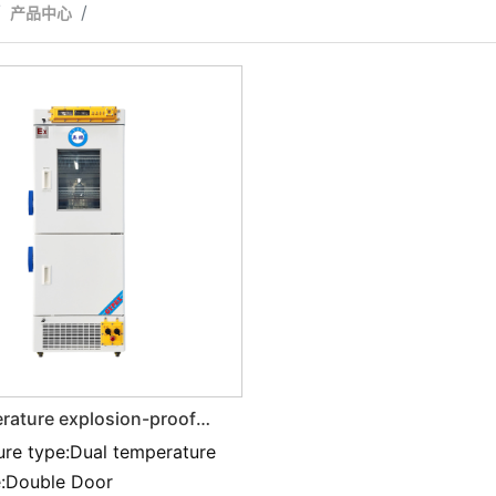
产品中心
rature explosion-proof
tor BL-400SMSZ318L
re type:Dual temperature
e:Double Door